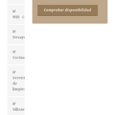
Wifi
Gratis
Desayuno
Incluído
Cocina
Compartida
Servicio
de
limpieza
Incluído
Sillones
Si