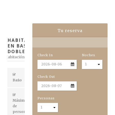
Tu reserva
HABITACIÓN
EN BASE
DOBLE
Check In
Noches
Habitación
Check Out
Baño
Compartido
Personas
Máximo
de
personas
2