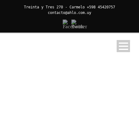
Treinta y Tres 270 - Carmelo +598 45420757
contacto@ahlo.com.uy
FOTOS DE
CARMELO
Autor de las fotos Ricardo Miguel Bottinelli
Cara